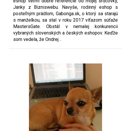
eshop veľmi dobré referencie od mojej srdcovky,
Janky z Bizniswebu. Navyše, rodinný eshop s
posteľným prádlom, Gabonga.sk, o ktorý sa starajú
s manželkou, sa stal v roku 2017 víťazom súťaže
MastersGate. Obstál v nemalej konkurencii
vybraných slovenských a českých eshopov. Keďže
som vedela, že Ondrej…