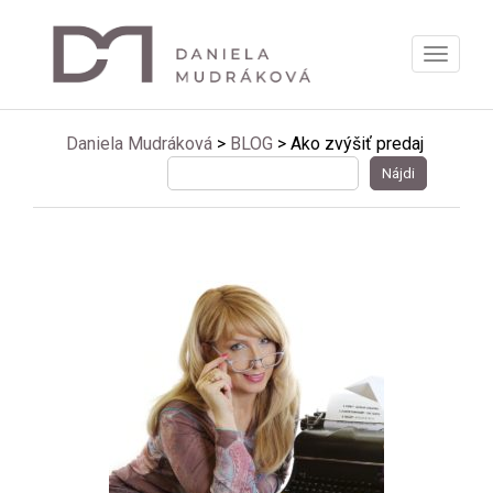
Zobrazi
menu
Daniela Mudráková
>
BLOG
>
Ako zvýšiť predaj
Hľadať: