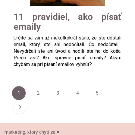
11 pravidiel, ako písať
emaily
Určite sa vám už niekoľkokrát stalo, že ste dostali
email, ktorý ste ani nedočítali. Čo nedočítali…
Nevydržali ste ani úvod a hodili ste ho do koša.
Prečo asi? Ako správne písať emaily? Akým
chybám sa pri písaní emailov vyhnúť?
Navigácia v článkoch
1
2
3
4
5
marketing, ktorý chytí za ♥