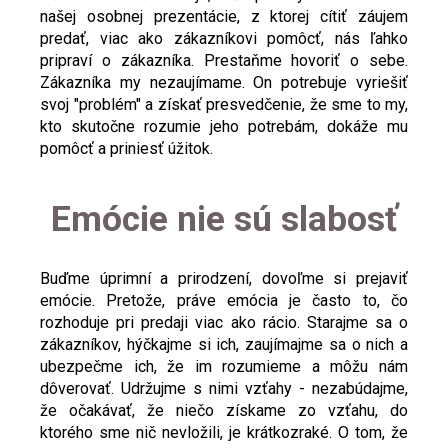
našej osobnej prezentácie, z ktorej cítiť záujem
predať, viac ako zákazníkovi pomôcť, nás ľahko
pripraví o zákazníka. Prestaňme hovoriť o sebe.
Zákazníka my nezaujímame. On potrebuje vyriešiť
svoj "problém" a získať presvedčenie, že sme to my,
kto skutočne rozumie jeho potrebám, dokáže mu
pomôcť a priniesť úžitok.
Emócie nie sú slabosť
Buďme úprimní a prirodzení, dovoľme si prejaviť
emócie. Pretože, práve emócia je často to, čo
rozhoduje pri predaji viac ako rácio. Starajme sa o
zákazníkov, hýčkajme si ich, zaujímajme sa o nich a
ubezpečme ich, že im rozumieme a môžu nám
dôverovať. Udržujme s nimi vzťahy - nezabúdajme,
že očakávať, že niečo získame zo vzťahu, do
ktorého sme nič nevložili, je krátkozraké. O tom, že