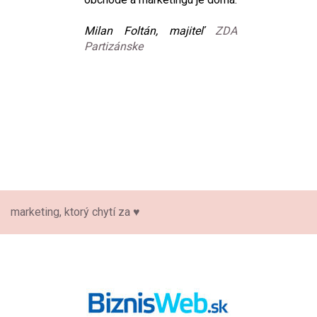
výsledok máte zaručený.
Iveta Adamcová, center
manager
Shopping Palace
Bratislava
marketing, ktorý chytí za ♥