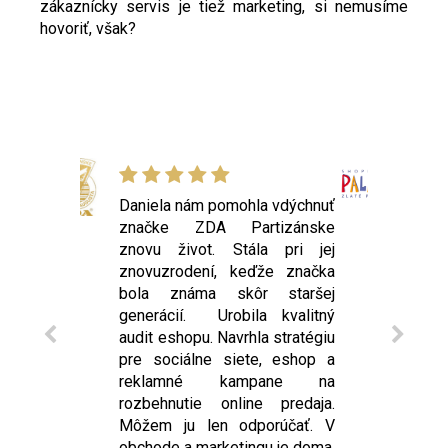
zákaznícky servis je tiež marketing, si nemusíme
hovoriť, však?
Daniela ako kvalitný marketér
disponuje vynikajúcimi nielen
odbornými znalosťami z
oblasti marketingu a PR, ale aj
organizačnými schopnosťami,
takže vám dokáže poskytnúť
podporu aj pri aktivitách a
eventoch rôzneho zamerania.
Odporúčam z vlastnej
skúsenosti, postará sa o
všetko, počnúc online
marketingom a profesionálny