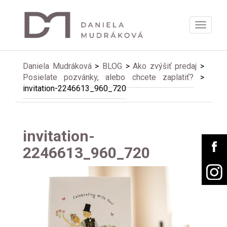
Zobrazi
menu
Daniela Mudráková
>
BLOG
>
Ako zvýšiť predaj
>
Posielate pozvánky, alebo chcete zaplatiť?
>
invitation-2246613_960_720
invitation-
2246613_960_720