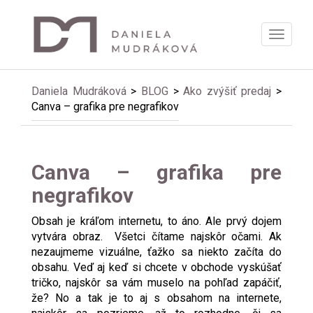
Zobrazi
menu
Daniela Mudráková
>
BLOG
>
Ako zvýšiť predaj
>
Canva – grafika pre negrafikov
Canva – grafika pre
negrafikov
Obsah je kráľom internetu, to áno. Ale prvý dojem
vytvára obraz. Všetci čítame najskôr očami. Ak
nezaujmeme vizuálne, ťažko sa niekto začíta do
obsahu. Veď aj keď si chcete v obchode vyskúšať
tričko, najskôr sa vám muselo na pohľad zapáčiť,
že? No a tak je to aj s obsahom na internete,