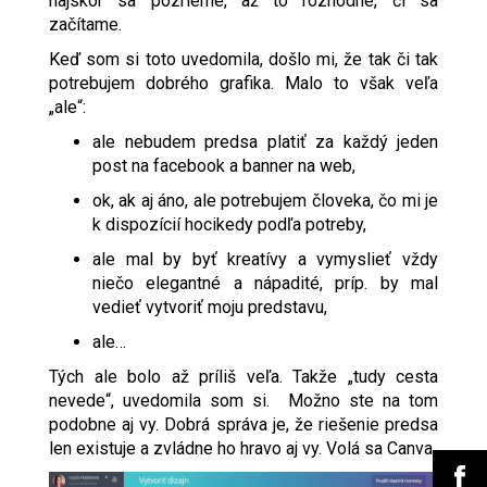
najskôr sa pozrieme, až to rozhodne, či sa
začítame.
Keď som si toto uvedomila, došlo mi, že tak či tak
potrebujem dobrého grafika. Malo to však veľa
„ale“:
ale nebudem predsa platiť za každý jeden
post na facebook a banner na web,
ok, ak aj áno, ale potrebujem človeka, čo mi je
k dispozícií hocikedy podľa potreby,
ale mal by byť kreatívy a vymyslieť vždy
niečo elegantné a nápadité, príp. by mal
vedieť vytvoriť moju predstavu,
ale…
Tých ale bolo až príliš veľa. Takže „tudy cesta
nevede“, uvedomila som si. Možno ste na tom
podobne aj vy. Dobrá správa je, že riešenie predsa
len existuje a zvládne ho hravo aj vy. Volá sa Canva.