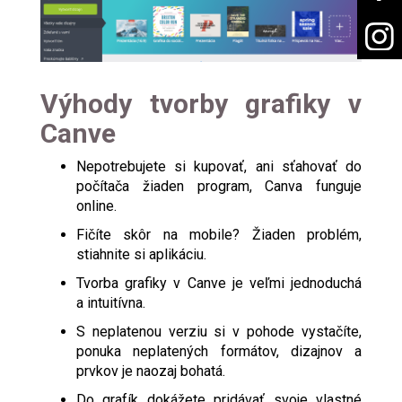
Výhody tvorby grafiky v
Canve
Nepotrebujete si kupovať, ani sťahovať do
počítača žiaden program, Canva funguje
online.
Fičíte skôr na mobile? Žiaden problém,
stiahnite si aplikáciu.
Tvorba grafiky v Canve je veľmi jednoduchá
a intuitívna.
S neplatenou verziu si v pohode vystačíte,
ponuka neplatených formátov, dizajnov a
prvkov je naozaj bohatá.
Do grafík dokážete pridávať svoje vlastné