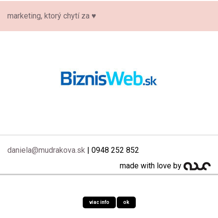
marketing, ktorý chytí za ♥
daniela@mudrakova.sk
| 0948 252 852
made with love by
Používaním tohto webu vyjadrujete súhlas s používaním cookies.
viac info
ok