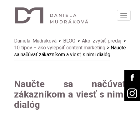
Zobrazi
menu
Daniela Mudráková
>
BLOG
>
Ako zvýšiť predaj
>
10 tipov – ako vylepšiť content marketing
>
Naučte
sa načúvať zákazníkom a viesť s nimi dialóg
Naučte sa načúvať
zákazníkom a viesť s nimi
dialóg