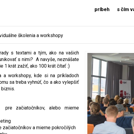
príbeh
s čím 
ividuálne školenia a workshopy
 rady s textami a tým, ako na vašich
unikovať s nimi? A navyše, neznášate
1 krát zažiť, ako 100 krát čítať :)
a a workshopy, kde si na príkladoch
omu sa treba vyhnúť, čo a ako vylepšiť
 biznis.
 pre začiatočníkov, alebo mierne
eting
 začiatočníkov a mierne pokročilých