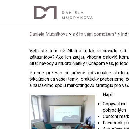
Daniela Mudráková
>
s čím vám pomôžem?
>
Ind
Veľa ste toho už čítali a aj tak si neviete dať
zákazníkov? Ako ich zaujať, vhodne osloviť, kom
čítať návody a múdre články? Chápem vás, je lepšie 
Presne pre vás sú určené individuálne školeni
týkajúcich sa vašej témy, prakticky preberieme, č
a nastavíme spolu marketingovú stratégiu pre váš
Napr.:
Copywriting
pokročilých
Content mark
Facebook pre