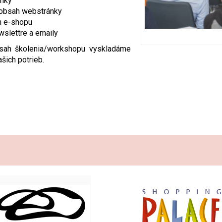
ánky
 obsah webstránky
h e-shopu
wslettre a emaily
sah školenia/workshopu vyskladáme
šich potrieb.